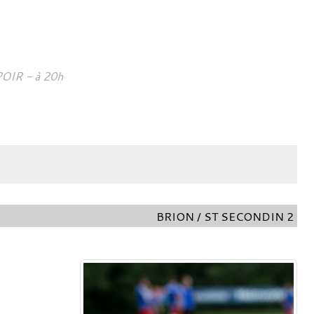
POIR
- à 20h
BRION / ST SECONDIN 2