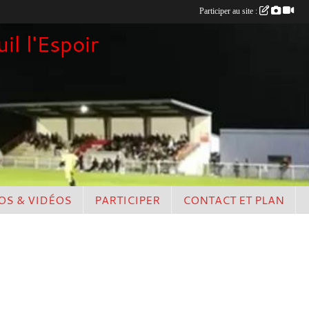
Participer au site :
il l'Espoir
OS & VIDÉOS
PARTICIPER
CONTACT ET PLAN