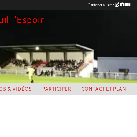
Participer au site :
il l'Espoir
OS & VIDÉOS
PARTICIPER
CONTACT ET PLAN