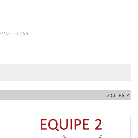
POIR
- à 15h
3 CITES 2