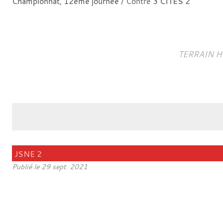
Championnat, 12ème journée
/ Contre
3 CITES 2
TERRAIN H
JSNE 2
Publié le
29 sept. 2021