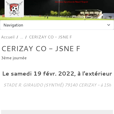
Panneau de gestion des cookies
Jeunesse Sportive de Nieuil l'Espoir
Accueil
CERIZAY CO - JSNE F
CERIZAY CO - JSNE F
3ème journée
Le
samedi
19
févr.
2022
, à l'extérieur
STADE R. GIRAUDO (SYNTHÉ)
79140
CERIZAY
- à 15h