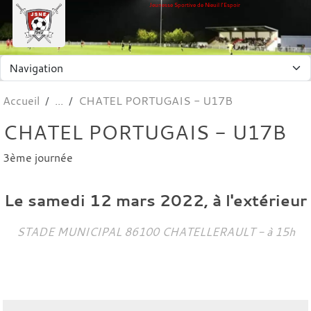
Panneau de gestion des cookies
Jeunesse Sportive de Nieuil l'Espoir
Accueil
CHATEL PORTUGAIS - U17B
CHATEL PORTUGAIS - U17B
3ème journée
Le
samedi
12
mars
2022
, à l'extérieur
STADE MUNICIPAL
86100
CHATELLERAULT
- à 15h