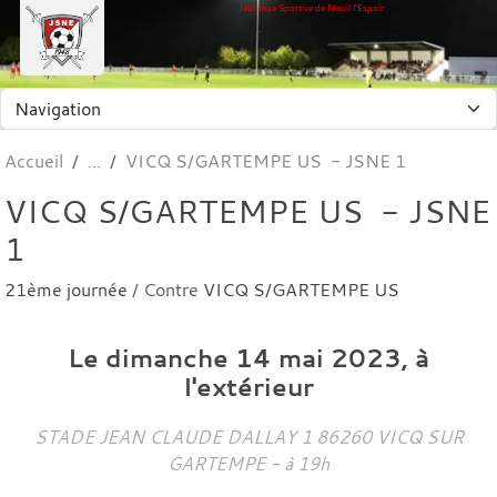
Panneau de gestion des cookies
Jeunesse Sportive de Nieuil l'Espoir
Accueil
VICQ S/GARTEMPE US - JSNE 1
VICQ S/GARTEMPE US - JSNE
1
21ème journée
/ Contre
VICQ S/GARTEMPE US
Le
dimanche
14
mai
2023
, à
l'extérieur
STADE JEAN CLAUDE DALLAY 1
86260
VICQ SUR
GARTEMPE
- à 19h