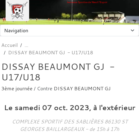
Panneau de gestion des cookies
Jeunesse Sportive de Nieuil l'Espoir
Accueil
DISSAY BEAUMONT GJ - U17/U18
DISSAY BEAUMONT GJ -
U17/U18
3ème journée
/ Contre
DISSAY BEAUMONT GJ
Le
samedi
07
oct.
2023
, à l'extérieur
COMPLEXE SPORTIF DES SABLIÈRES
86130
ST
GEORGES BAILLARGEAUX
- de 15h à 17h