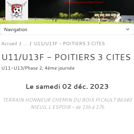
Panneau de gestion des cookies
Jeunesse Sportive de Nieuil l'Espoir
Accueil
U11/U13F - POITIERS 3 CITES
U11/U13F - POITIERS 3 CITES
U11-U13/Phase 2, 4ème journée
Le
samedi
02
déc.
2023
TERRAIN HONNEUR CHEMIN DU BOIS PICAULT
86340
NIEUIL L ESPOIR
- de 15h à 17h