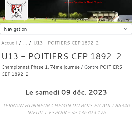
Panneau de gestion des cookies
Jeunesse Sportive de Nieuil l'Espoir
Accueil
U13 - POITIERS CEP 1892 2
U13 - POITIERS CEP 1892 2
Championnat Phase 1, 7ème journée
/ Contre
POITIERS
CEP 1892 2
Le
samedi
09
déc.
2023
TERRAIN HONNEUR CHEMIN DU BOIS PICAULT
86340
NIEUIL L ESPOIR
- de 13h30 à 17h