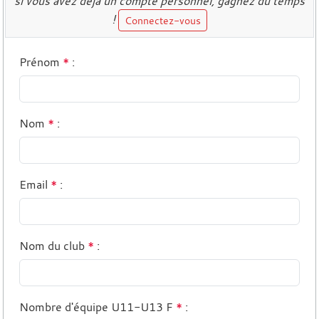
si vous avez déjà un compte personnel, gagnez du temps
!
Connectez-vous
Prénom
*
:
Nom
*
:
Email
*
:
Nom du club
*
:
Nombre d'équipe U11-U13 F
*
: