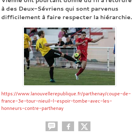
à des Deux-Sévriens qui sont parvenus
difficilement à faire respecter la hiérarchie.
https://www.lanouvellerepublique.fr/parthenay/coupe-de-
france-3e-tour-nieuil-l-espoir-tombe-avec-les-
honneurs-contre-parthenay