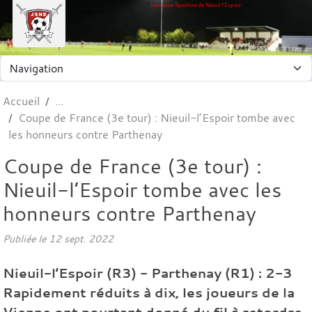
Panneau de gestion des cookies
Jeunesse Sportive de Nieuil l'Espoir
Accueil
Coupe de France (3e tour) : Nieuil-l’Espoir tombe avec
les honneurs contre Parthenay
Coupe de France (3e tour) :
Nieuil-l’Espoir tombe avec les
honneurs contre Parthenay
Publiée le
12 sept. 2022
Nieuil-l’Espoir (R3) - Parthenay (R1) : 2-3
Rapidement réduits à dix, les joueurs de la
Vienne ont pourtant donné du fil à retordre